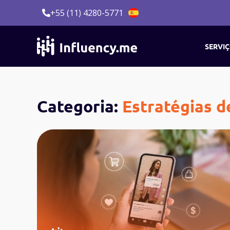
Ir
+55 (11) 4280-5771
para
o
conteúdo
SERVI
Categoria:
Estratégias d