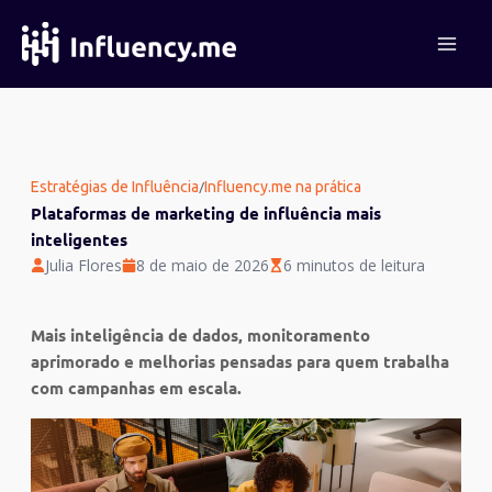
Ir
para
o
conteúdo
/
Estratégias de Influência
Influency.me na prática
Plataformas de marketing de influência mais
inteligentes
Julia Flores
8 de maio de 2026
6 minutos de leitura
Mais inteligência de dados, monitoramento
aprimorado e melhorias pensadas para quem trabalha
com campanhas em escala.