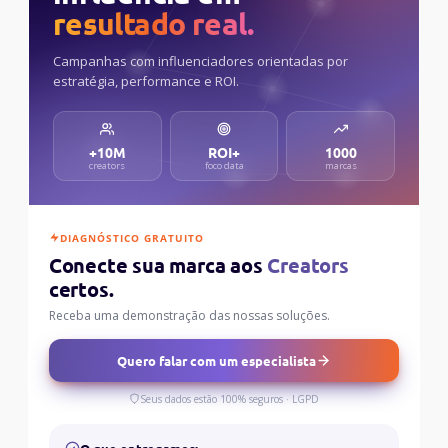
resultado real.
Campanhas com influenciadores orientadas por
estratégia, performance e ROI.
+10M
ROI+
1000
creators
foco data
marcas
DIAGNÓSTICO GRATUITO
Conecte sua marca aos
Creators
certos.
Receba uma demonstração das nossas soluções.
Quero falar com um especialista
Seus dados estão 100% seguros · LGPD