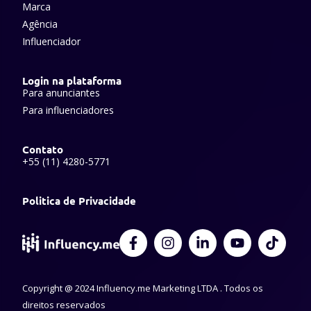
Marca
Agência
Influenciador
Login na plataforma
Para anunciantes
Para influenciadores
Contato
+55 (11) 4280-5771
Politica de Privacidade
F
I
L
Y
T
a
n
i
o
i
c
s
n
u
k
e
t
k
t
t
Copyright @ 2024 Influency.me Marketing LTDA . Todos os
b
a
e
u
o
o
g
d
b
k
direitos reservados