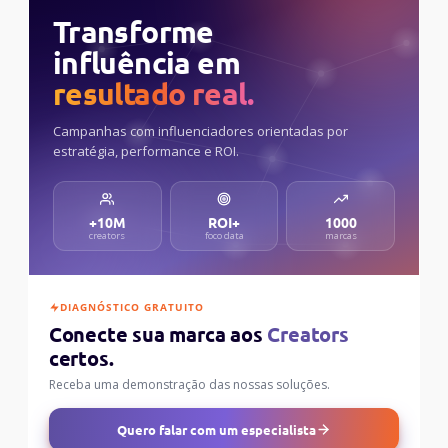
Transforme
influência em
resultado real.
Campanhas com influenciadores orientadas por
estratégia, performance e ROI.
+10M
ROI+
1000
creators
foco data
marcas
DIAGNÓSTICO GRATUITO
Conecte sua marca aos
Creators
certos.
Receba uma demonstração das nossas soluções.
Quero falar com um especialista