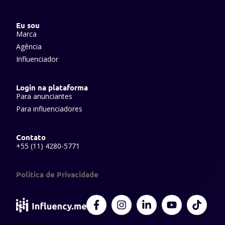
Eu sou
Marca
Agência
Influenciador
Login na plataforma
Para anunciantes
Para influenciadores
Contato
+55 (11) 4280-5771
Politica de Privacidade
F
I
L
Y
T
a
n
i
o
i
c
s
n
u
k