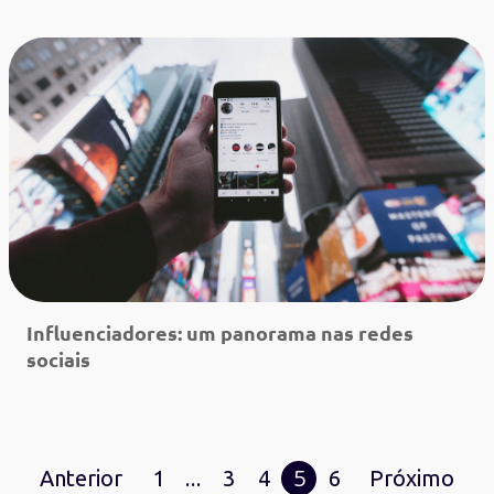
Leia mais
Influenciadores: um panorama nas redes
sociais
Leia mais
…
5
Anterior
1
3
4
6
Próximo