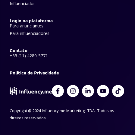
Influenciador
Login na plataforma
Para anunciantes
Para influenciadores
Contato
+55 (11) 4280-5771
Politica de Privacidade
F
I
L
Y
T
a
n
i
o
i
c
s
n
u
k
e
t
k
t
t
Copyright @ 2024 Influency.me Marketing LTDA . Todos os
b
a
e
u
o
o
g
d
b
k
direitos reservados
o
r
i
e
k
a
n