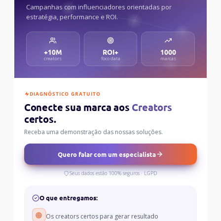
Campanhas com influenciadores orientadas por
estratégia, performance e ROI.
+10M
ROI+
1000
creators
foco data
marcas
DIAGNÓSTICO GRATUITO
Conecte sua marca aos
Creators
certos.
Receba uma demonstração das nossas soluções.
Quero falar com um especialista
Seus dados estão 100% seguros · LGPD
O que entregamos:
Os creators certos para gerar resultado