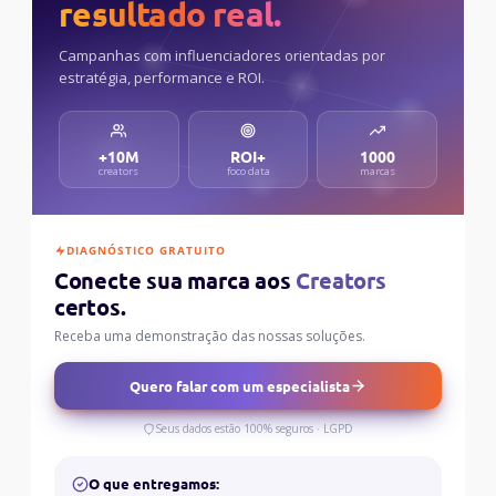
resultado real.
Campanhas com influenciadores orientadas por
estratégia, performance e ROI.
+10M
ROI+
1000
creators
foco data
marcas
DIAGNÓSTICO GRATUITO
Conecte sua marca aos
Creators
certos.
Receba uma demonstração das nossas soluções.
Quero falar com um especialista
Seus dados estão 100% seguros · LGPD
O que entregamos: