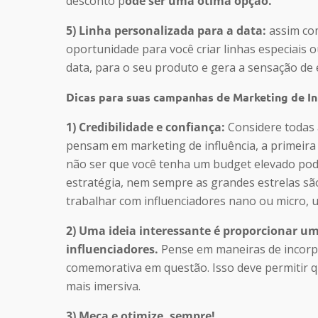
desconto p
ode ser uma ótima opção.
5) Linha personalizada para a data:
assim co
oportunidade para você criar linhas especiais 
data, para o seu produto e gera a sensação de e
Dicas para suas campanhas de Marketing de In
1) Credibilidade e confiança:
Considere todas 
pensam em marketing de influência, a primeira
não ser que você tenha um budget elevado pod
estratégia, nem sempre as grandes estrelas sã
trabalhar com influenciadores nano ou micro, 
2) Uma ideia interessante é proporcionar 
influenciadores.
Pense em maneiras de incorp
comemorativa em questão. Isso deve permitir
mais imersiva.
3) Meça e otimize, sempre!