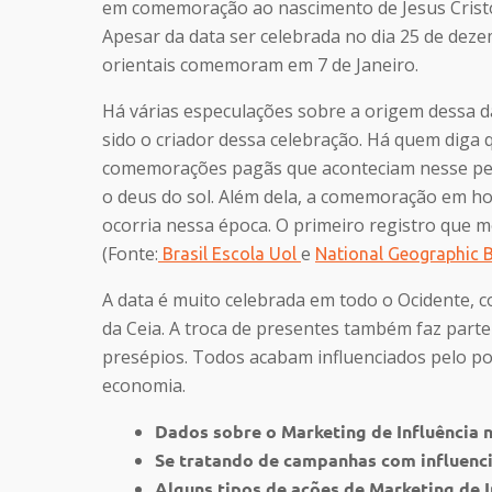
em comemoração ao nascimento de Jesus Cristo,
Apesar da data ser celebrada no dia 25 de dezem
orientais comemoram em 7 de Janeiro.
Há várias especulações sobre a origem dessa da
sido o criador dessa celebração. Há quem diga q
comemorações pagãs que aconteciam nesse perí
o deus do sol. Além dela, a comemoração em 
ocorria nessa época. O primeiro registro que 
(Fonte:
e
Brasil Escola Uol
National Geographic B
A data é muito celebrada em todo o Ocidente, co
da Ceia. A troca de presentes também faz parte
presépios. Todos acabam influenciados pelo pod
economia.
Dados sobre o Marketing de Influência 
Se tratando de campanhas com influenci
Alguns tipos de ações de Marketing de I