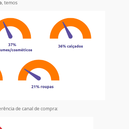
o
, temos
ência de canal de compra: