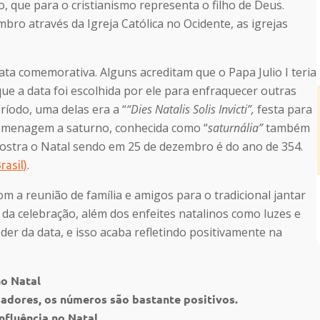
 que para o cristianismo representa o filho de Deus.
bro através da Igreja Católica no Ocidente, as igrejas
ta comemorativa. Alguns acreditam que o Papa Julio I teria
ue a data foi escolhida por ele para enfraquecer outras
odo, uma delas era a “
“Dies Natalis Solis Invicti”,
festa para
homenagem a saturno, conhecida como “
saturnália”
também
mostra o Natal sendo em 25 de dezembro é do ano de 354.
.
rasil)
m a reunião de família e amigos para o tradicional jantar
 da celebração, além dos enfeites natalinos como luzes e
er da data, e isso acaba refletindo positivamente na
no Natal
adores, os números são bastante positivos.
nfluência no Natal