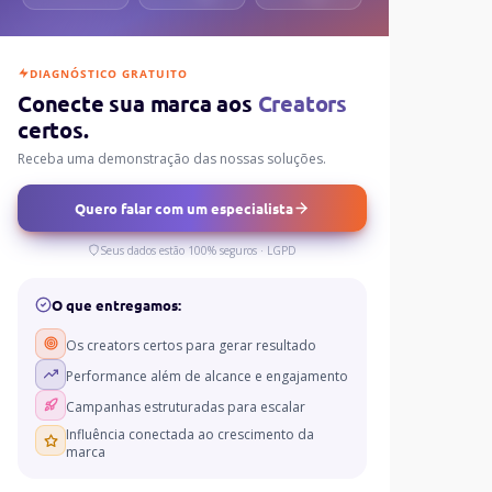
DIAGNÓSTICO GRATUITO
Conecte sua marca aos
Creators
certos.
Receba uma demonstração das nossas soluções.
Quero falar com um especialista
Seus dados estão 100% seguros · LGPD
O que entregamos:
Os creators certos para gerar resultado
Performance além de alcance e engajamento
Campanhas estruturadas para escalar
Influência conectada ao crescimento da
marca