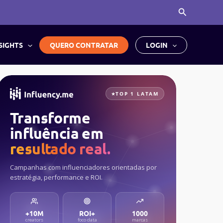
Pesquisar
SIGHTS
QUERO CONTRATAR
LOGIN
TOP 1 LATAM
Transforme
influência em
resultado real.
Campanhas com influenciadores orientadas por
estratégia, performance e ROI.
+10M
ROI+
1000
creators
foco data
marcas