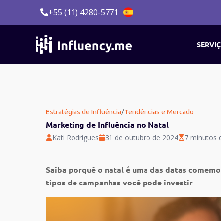
Ir
+55 (11) 4280-5771
para
o
conteúdo
SERVI
/
Estratégias de Influência
Tendências e Mercado
Marketing de Influência no Natal
Kati Rodrigues
31 de outubro de 2024
7 minutos d
Saiba porquê o natal é uma das datas comemor
tipos de campanhas você pode investir