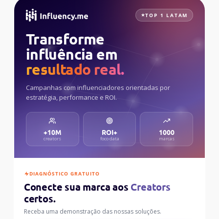
TOP 1 LATAM
Transforme
influência em
resultado real.
Campanhas com influenciadores orientadas por
estratégia, performance e ROI.
+10M
ROI+
1000
creators
foco data
marcas
DIAGNÓSTICO GRATUITO
Conecte sua marca aos
Creators
certos.
Receba uma demonstração das nossas soluções.