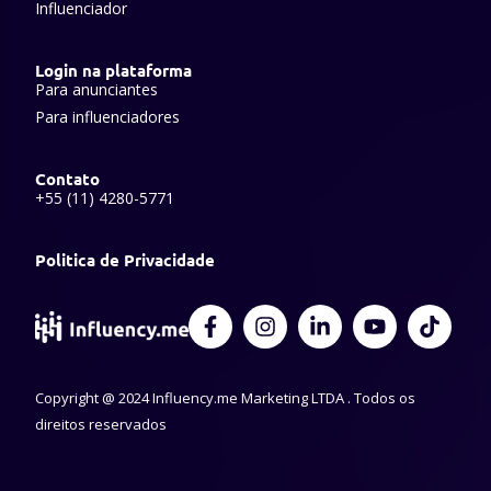
Influenciador
Login na plataforma
Para anunciantes
Para influenciadores
Contato
+55 (11) 4280-5771
Politica de Privacidade
F
I
L
Y
T
a
n
i
o
i
c
s
n
u
k
e
t
k
t
t
Copyright @ 2024 Influency.me Marketing LTDA . Todos os
b
a
e
u
o
o
g
d
b
k
direitos reservados
o
r
i
e
k
a
n
-
m
-