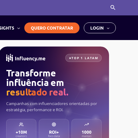
Pesquisar
SIGHTS
QUERO CONTRATAR
LOGIN
TOP 1 LATAM
Transforme
influência em
resultado real.
Campanhas com influenciadores orientadas por
estratégia, performance e ROI.
+10M
ROI+
1000
creators
foco data
marcas