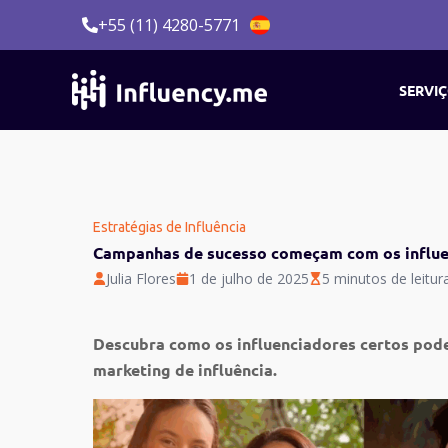
Ir
+55 (11) 4280-5771
para
o
conteúdo
SERVI
Estratégias de Influência
Campanhas de sucesso começam com os influe
Julia Flores
1 de julho de 2025
5 minutos de leitur
Descubra como os influenciadores certos pode
marketing de influência.