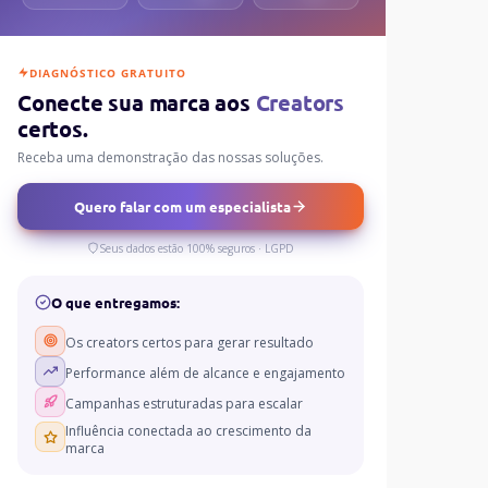
DIAGNÓSTICO GRATUITO
Conecte sua marca aos
Creators
certos.
Receba uma demonstração das nossas soluções.
Quero falar com um especialista
Seus dados estão 100% seguros · LGPD
O que entregamos:
Os creators certos para gerar resultado
Performance além de alcance e engajamento
Campanhas estruturadas para escalar
Influência conectada ao crescimento da
marca