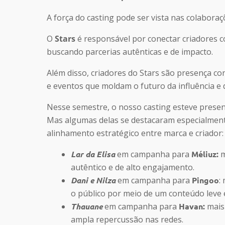
A força do casting pode ser vista nas colabor
O
Stars
é responsável por conectar criadores
buscando parcerias autênticas e de impacto.
Além disso, criadores do Stars são presença co
e eventos que moldam o futuro da influência e
Nesse semestre, o nosso casting esteve prese
Mas algumas delas se destacaram especialmente
alinhamento estratégico entre marca e criador:
Lar da Elisa
em campanha para
Méliuz
:
m
autêntico e de alto engajamento.
Dani e Nilza
em campanha para
Pingoo
:
o público por meio de um conteúdo leve e
Thauane
em campanha para
Havan
:
mais
ampla repercussão nas redes.