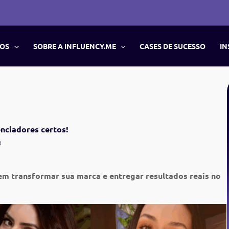
ÇOS
SOBRE A INFLUENCY.ME
CASES DE SUCESSO
IN
nciadores certos!
a
m transformar sua marca e entregar resultados reais no