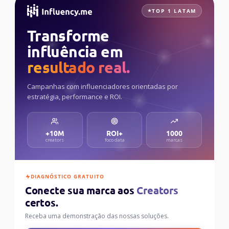
TOP 1 LATAM
Transforme
influência em
resultado real.
Campanhas com influenciadores orientadas por
estratégia, performance e ROI.
+10M
ROI+
1000
creators
foco data
marcas
DIAGNÓSTICO GRATUITO
Conecte sua marca aos
Creators
certos.
Receba uma demonstração das nossas soluções.