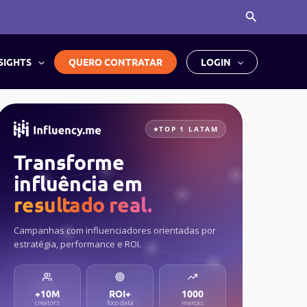
Pesquisar
SIGHTS
QUERO CONTRATAR
LOGIN
TOP 1 LATAM
Transforme
influência em
resultado real.
Campanhas com influenciadores orientadas por
estratégia, performance e ROI.
+10M
ROI+
1000
creators
foco data
marcas