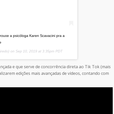
trouxe a psicóloga Karen Scavacini pra a
e
iredo) on
Sep 10, 2019 at 3:35pm PDT
ançada e que serve de concorrência direta ao Tik Tok (mais
ealizarem edições mais avançadas de vídeos, contando com