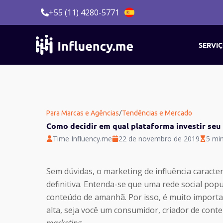
Ir
+55 (11) 4280-5771
para
o
conteúdo
SERVI
/
Para Marcas e Agências
Tendências e Mercado
Como decidir em qual plataforma investir seu
Time Influency.me
22 de novembro de 2019
5 min
Sem dúvidas, o marketing de influência caract
definitiva. Entenda-se que uma rede social pop
conteúdo de amanhã. Por isso, é muito importa
alta, seja você um consumidor, criador de con