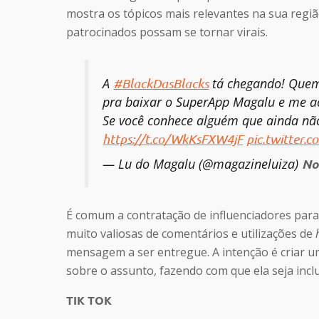
mostra os tópicos mais relevantes na sua regiã
patrocinados possam se tornar virais.
A
tá chegando! Quem a
#BlackDasBlacks
pra baixar o SuperApp Magalu e me a
Se você conhece alguém que ainda não
https://t.co/WkKsFXW4jF
pic.twitter
— Lu do Magalu (@magazineluiza)
No
É comum a contratação de influenciadores para
muito valiosas de comentários e utilizações de
mensagem a ser entregue. A intenção é criar 
sobre o assunto, fazendo com que ela seja incl
TIK TOK