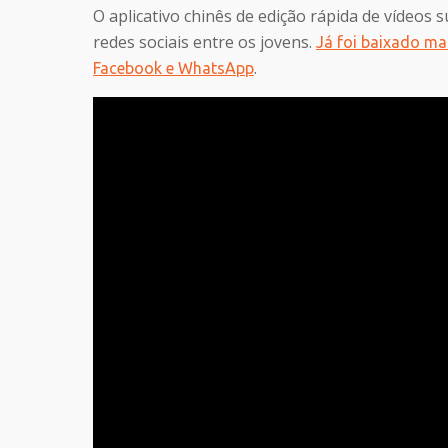
O aplicativo chinês de edição rápida de vídeos 
redes sociais entre os jovens.
Já foi baixado ma
.
Facebook e WhatsApp