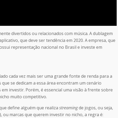
lmente divertidos ou relacionados com música. A dublagem
plicativo, que deve ser tendência em 2020. A empresa, que
ossui representação nacional no Brasil e investe em
ado cada vez mais ser uma grande fonte de renda para a
es que se dedicam a essa área encontram um cenário
 em investir. Porém, é essencial uma visão à frente sobre
nicho muito competitivo.
 que define alguém que realiza
streaming
de jogos, ou seja,
, ou marcas que querem investir no nicho, a regra é: