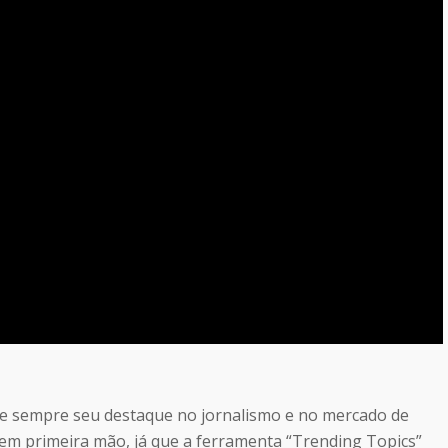
te sempre seu destaque no jornalismo e no mercado de
ias em primeira mão, já que a ferramenta “Trending Topics”