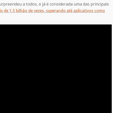
surpreendeu a todos, e já é considerada uma das principais
is de 1,5 bilhão de vezes, superando até aplicativos como