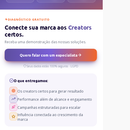
DIAGNÓSTICO GRATUITO
Conecte sua marca aos
Creators
certos.
Receba uma demonstração das nossas soluções.
Quero falar com um especialista
Seus dados estão 100% seguros · LGPD
O que entregamos:
Os creators certos para gerar resultado
Performance além de alcance e engajamento
Campanhas estruturadas para escalar
Influência conectada ao crescimento da
marca