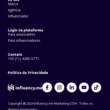
Marca
Agência
Influenciador
Login na plataforma
Para anunciantes
Para influenciadores
Contato
+55 (11) 4280-5771
Politica de Privacidade
F
I
L
Y
T
a
n
i
o
i
c
s
n
u
k
e
t
k
t
t
Copyright @ 2024 Influency.me Marketing LTDA . Todos os
b
a
e
u
o
o
g
d
b
k
direitos reservados