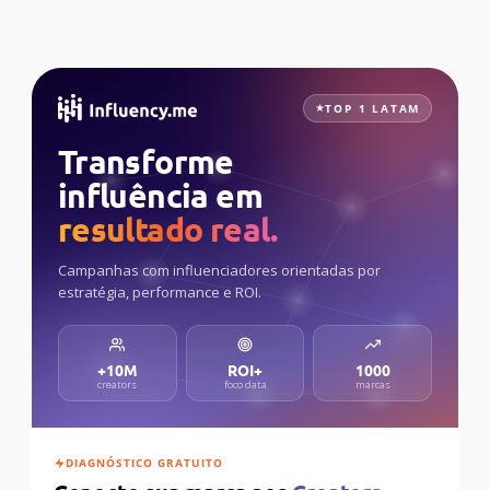
TOP 1 LATAM
Transforme
influência em
resultado real.
Campanhas com influenciadores orientadas por
estratégia, performance e ROI.
+10M
ROI+
1000
creators
foco data
marcas
DIAGNÓSTICO GRATUITO