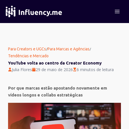
Ir
para
o
conteúdo
/
/
Para Creators e UGCs
Para Marcas e Agências
Tendências e Mercado
YouTube volta ao centro da Creator Economy
Julia Flores
29 de maio de 2026
6 minutos de leitura
Por que marcas estão apostando novamente em
vídeos longos e collabs estratégicas