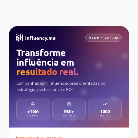
TOP 1 LATAM
Transforme
influência em
resultado real.
Campanhas com influenciadores orientadas por
estratégia, performance e ROI.
+10M
ROI+
1000
creators
foco data
marcas
DIAGNÓSTICO GRATUITO