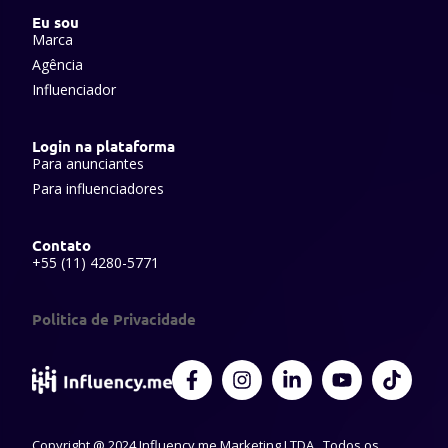
Eu sou
Marca
Agência
Influenciador
Login na plataforma
Para anunciantes
Para influenciadores
Contato
+55 (11) 4280-5771
Politica de Privacidade
F
I
L
Y
T
a
n
i
o
i
c
s
n
u
k
e
t
k
t
t
Copyright @ 2024 Influency.me Marketing LTDA . Todos os