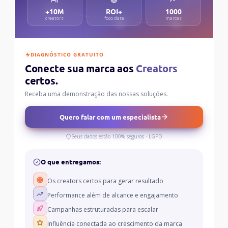
+10M
ROI+
1000
creators
foco data
marcas
DIAGNÓSTICO GRATUITO
Conecte sua marca aos
Creators
certos.
Receba uma demonstração das nossas soluções.
Quero falar com um especialista
Seus dados estão 100% seguros · LGPD
O que entregamos:
Os creators certos para gerar resultado
Performance além de alcance e engajamento
Campanhas estruturadas para escalar
Influência conectada ao crescimento da marca