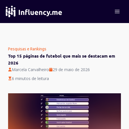
Ir
para
o
conteúdo
Pesquisas e Rankings
Top 15 páginas de futebol que mais se destacam em
2026
Marcela Carvalheiro
29 de maio de 2026
6 minutos de leitura