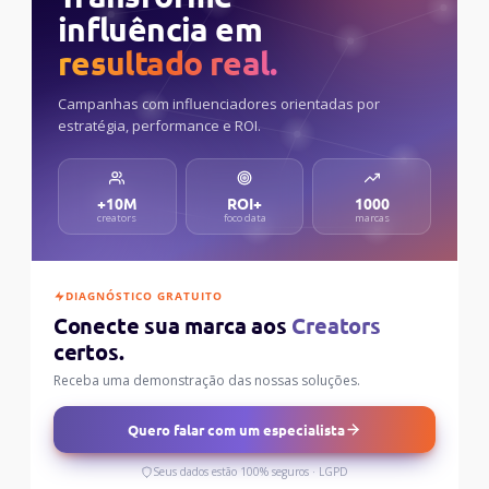
influência em
resultado real.
Campanhas com influenciadores orientadas por
estratégia, performance e ROI.
+10M
ROI+
1000
creators
foco data
marcas
DIAGNÓSTICO GRATUITO
Conecte sua marca aos
Creators
certos.
Receba uma demonstração das nossas soluções.
Quero falar com um especialista
Seus dados estão 100% seguros · LGPD