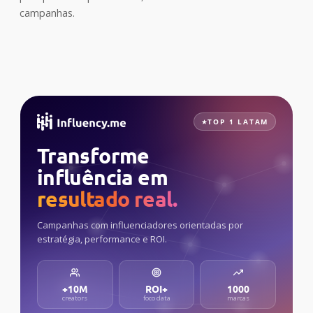
campanhas.
TOP 1 LATAM
Transforme
influência em
resultado real.
Campanhas com influenciadores orientadas por
estratégia, performance e ROI.
+10M
ROI+
1000
creators
foco data
marcas