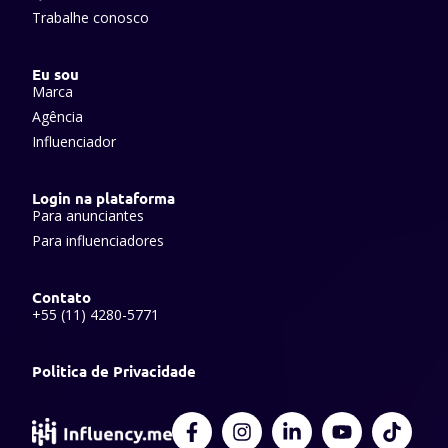
Trabalhe conosco
Eu sou
Marca
Agência
Influenciador
Login na plataforma
Para anunciantes
Para influenciadores
Contato
+55 (11) 4280-5771
Politica de Privacidade
F
I
L
Y
T
a
n
i
o
i