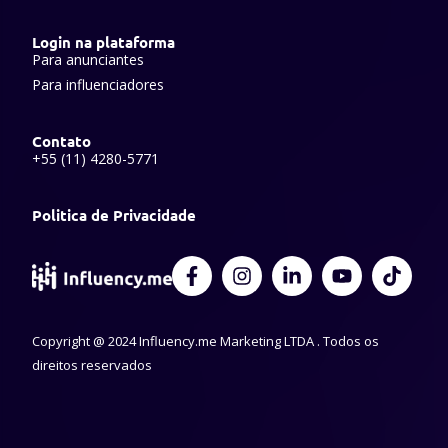
Login na plataforma
Para anunciantes
Para influenciadores
Contato
+55 (11) 4280-5771
Politica de Privacidade
F
I
L
Y
T
a
n
i
o
i
c
s
n
u
k
e
t
k
t
t
Copyright @ 2024 Influency.me Marketing LTDA . Todos os
b
a
e
u
o
o
g
d
b
k
direitos reservados
o
r
i
e
k
a
n
-
m
-
f
i