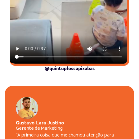
@quintuploscapixabas
Gustavo Lara Justino
Gerente de Marketing
“A primeira coisa que me chamou atenção para