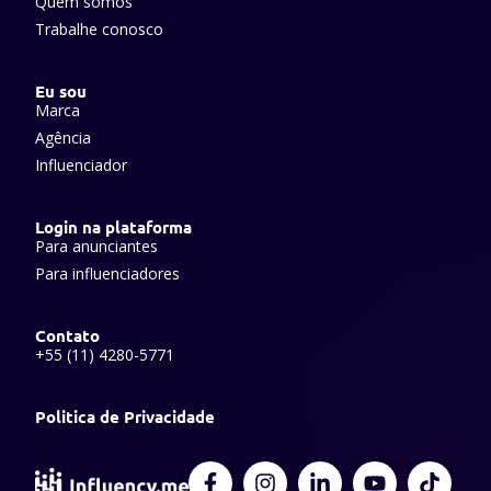
Quem somos
Trabalhe conosco
Eu sou
Marca
Agência
Influenciador
Login na plataforma
Para anunciantes
Para influenciadores
Contato
+55 (11) 4280-5771
Politica de Privacidade
F
I
L
Y
T