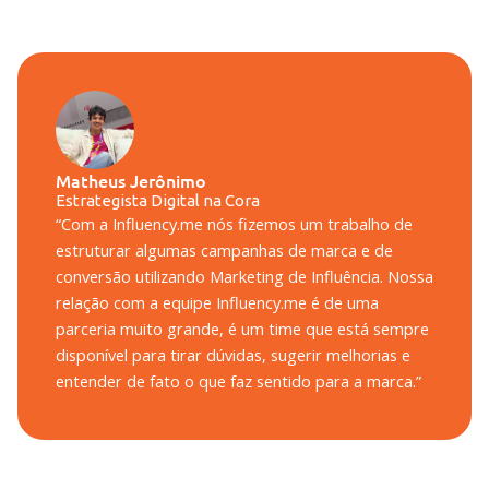
Matheus Jerônimo
Estrategista Digital na Cora
“Com a Influency.me nós fizemos um trabalho de
estruturar algumas campanhas de marca e de
conversão utilizando Marketing de Influência. Nossa
relação com a equipe Influency.me é de uma
parceria muito grande, é um time que está sempre
disponível para tirar dúvidas, sugerir melhorias e
entender de fato o que faz sentido para a marca.”