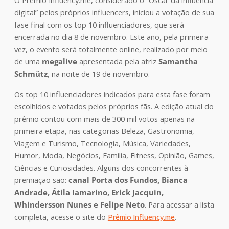
O Prêmio Influency.me, considerado o “Oscar da influência
digital” pelos próprios influencers, iniciou a votação de sua
fase final com os top 10 influenciadores, que será
encerrada no dia 8 de novembro. Este ano, pela primeira
vez, o evento será totalmente online, realizado por meio
de uma
megalive
apresentada pela atriz
Samantha
Schmütz
, na noite de 19 de novembro.
Os top 10 influenciadores indicados para esta fase foram
escolhidos e votados pelos próprios fãs. A edição atual do
prêmio contou com mais de 300 mil votos apenas na
primeira etapa, nas categorias Beleza, Gastronomia,
Viagem e Turismo, Tecnologia, Música, Variedades,
Humor, Moda, Negócios, Família, Fitness, Opinião, Games,
Ciências e Curiosidades. Alguns dos concorrentes à
premiação são:
canal Porta dos Fundos, Bianca
Andrade, Átila Iamarino, Erick Jacquin,
Whindersson Nunes e Felipe Neto
. Para acessar a lista
completa, acesse o site do
.
Prêmio Influency.me