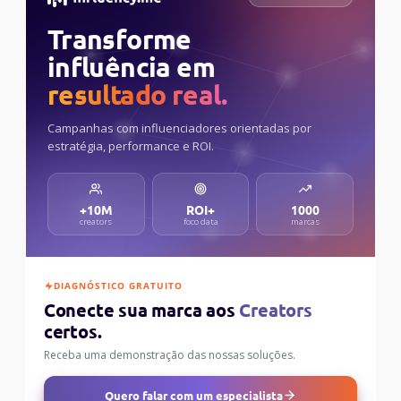
Transforme
influência em
resultado real.
Campanhas com influenciadores orientadas por
estratégia, performance e ROI.
+10M
ROI+
1000
creators
foco data
marcas
DIAGNÓSTICO GRATUITO
Conecte sua marca aos
Creators
certos.
Receba uma demonstração das nossas soluções.
Quero falar com um especialista