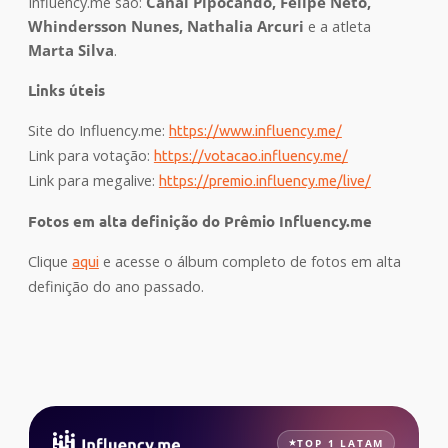
Influency.me são:
Canal Pipocando, Felipe Neto,
Whindersson Nunes, Nathalia Arcuri
e a atleta
Marta Silva
.
Links úteis
Site do Influency.me:
https://www.influency.me/
Link para votação:
https://votacao.influency.me/
Link para megalive:
https://premio.influency.me/live/
Fotos em alta definição do Prêmio Influency.me
Clique
e acesse o álbum completo de fotos em alta
aqui
definição do ano passado.
TOP 1 LATAM