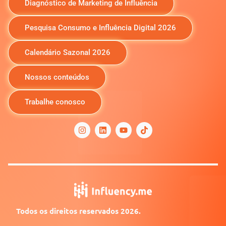
Diagnóstico de Marketing de Influência
Pesquisa Consumo e Influência Digital 2026
Calendário Sazonal 2026
Nossos conteúdos
Trabalhe conosco
I
L
Y
n
i
o
s
n
u
t
k
t
a
e
u
g
d
b
r
i
e
a
n
m
Todos os direitos reservados 2026.